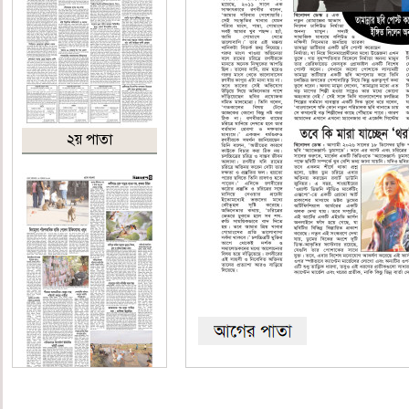
২য় পাতা
৩য় পাতা