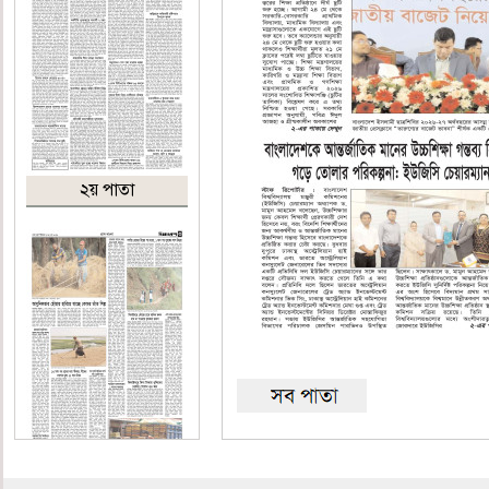
২য় পাতা
৩য় পাতা