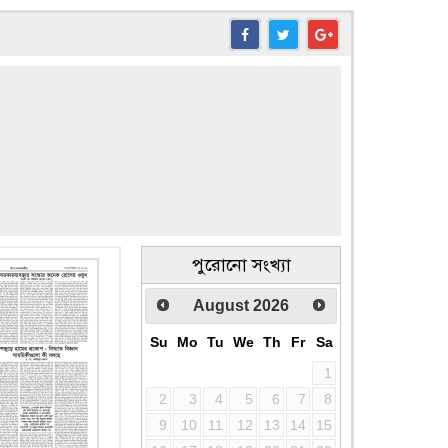
পুরোনো সংখ্যা
August
2026
Su
Mo
Tu
We
Th
Fr
Sa
1
2
3
4
5
6
7
8
9
10
11
12
13
14
15