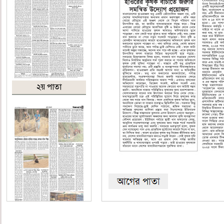
২য় পাতা
৩য় পাতা