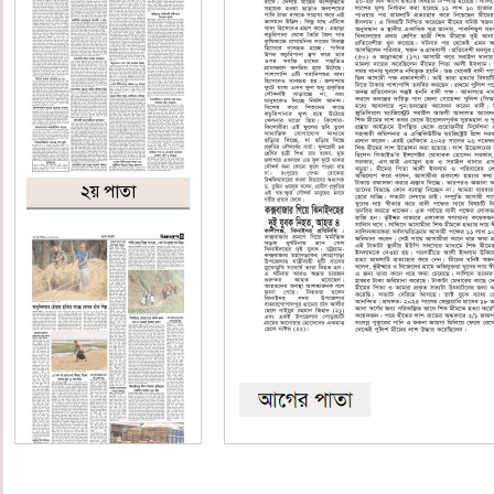
২য় পাতা
৩য় পাতা