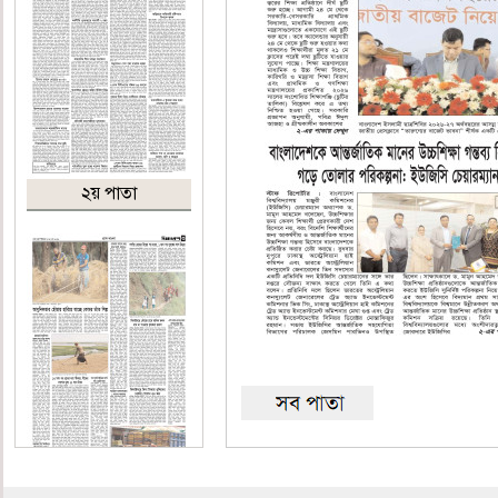
২য় পাতা
৩য় পাতা