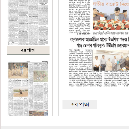
২য় পাতা
৩য় পাতা