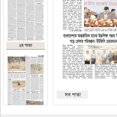
২য় পাতা
৩য় পাতা