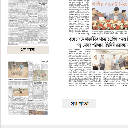
২য় পাতা
৩য় পাতা