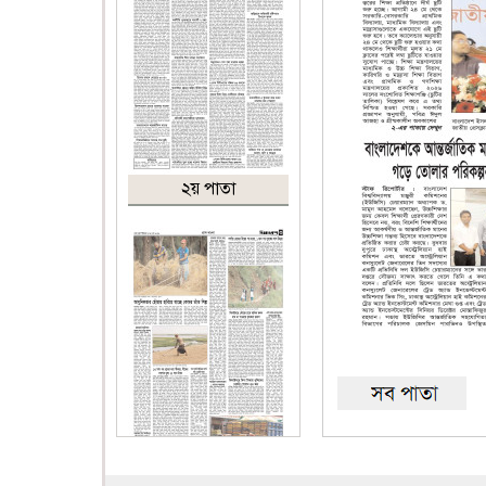
২য় পাতা
৩য় পাতা