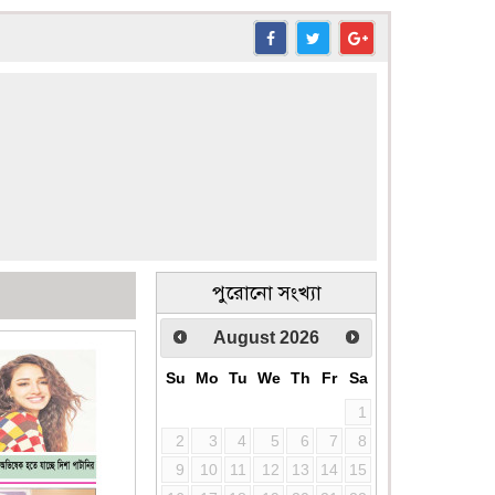
পুরোনো সংখ্যা
August
2026
Su
Mo
Tu
We
Th
Fr
Sa
1
2
3
4
5
6
7
8
9
10
11
12
13
14
15