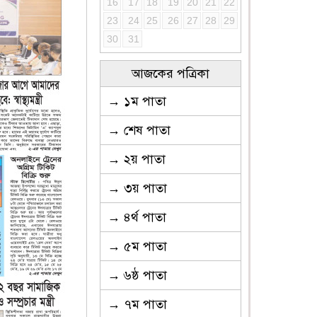
16
17
18
19
20
21
22
23
24
25
26
27
28
29
30
31
আজকের পত্রিকা
→ ১ম পাতা
→ শেষ পাতা
→ ২য় পাতা
→ ৩য় পাতা
→ ৪র্থ পাতা
→ ৫ম পাতা
→ ৬ষ্ঠ পাতা
→ ৭ম পাতা