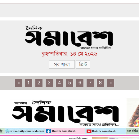
বৃহস্পতিবার, ১৪ মে ২০২৬
«
1
2
3
4
5
6
7
8
»