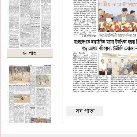
২য় পাতা
৩য় পাতা