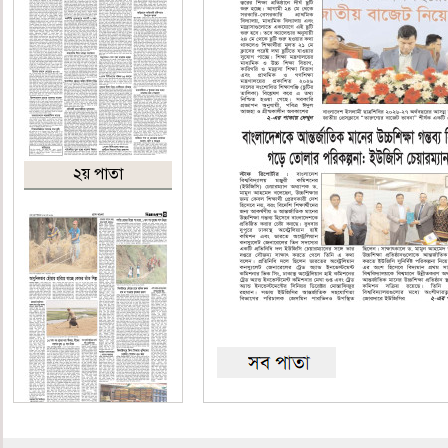
২য় পাতা
৩য় পাতা