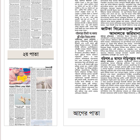
২য় পাতা
৩য় পাতা