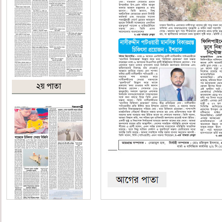
২য় পাতা
৩য় পাতা