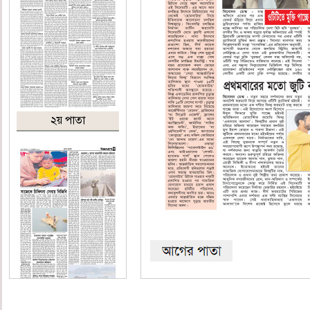
২য় পাতা
৩য় পাতা